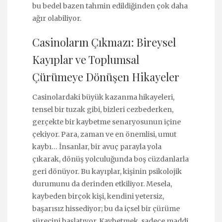
bu bedel bazen tahmin edildiğinden çok daha
ağır olabiliyor.
Casinoların Çıkmazı: Bireysel
Kayıplar ve Toplumsal
Çürümeye Dönüşen Hikayeler
Casinolardaki büyük kazanma hikayeleri,
tensel bir tuzak gibi, bizleri cezbederken,
gerçekte bir kaybetme senaryosunun içine
çekiyor. Para, zaman ve en önemlisi, umut
kaybı… İnsanlar, bir avuç parayla yola
çıkarak, dönüş yolculuğunda boş cüzdanlarla
geri dönüyor. Bu kayıplar, kişinin psikolojik
durumunu da derinden etkiliyor. Mesela,
kaybeden birçok kişi, kendini yetersiz,
başarısız hissediyor; bu da içsel bir çürüme
sürecini başlatıyor. Kaybetmek, sadece maddi