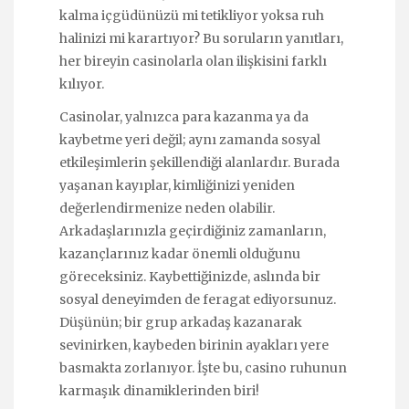
kalma içgüdünüzü mi tetikliyor yoksa ruh
halinizi mi karartıyor? Bu soruların yanıtları,
her bireyin casinolarla olan ilişkisini farklı
kılıyor.
Casinolar, yalnızca para kazanma ya da
kaybetme yeri değil; aynı zamanda sosyal
etkileşimlerin şekillendiği alanlardır. Burada
yaşanan kayıplar, kimliğinizi yeniden
değerlendirmenize neden olabilir.
Arkadaşlarınızla geçirdiğiniz zamanların,
kazançlarınız kadar önemli olduğunu
göreceksiniz. Kaybettiğinizde, aslında bir
sosyal deneyimden de feragat ediyorsunuz.
Düşünün; bir grup arkadaş kazanarak
sevinirken, kaybeden birinin ayakları yere
basmakta zorlanıyor. İşte bu, casino ruhunun
karmaşık dinamiklerinden biri!