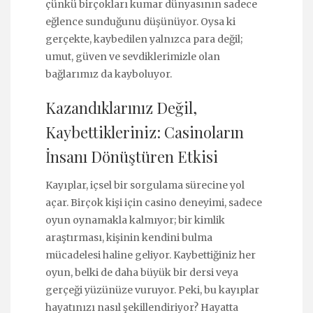
çünkü birçokları kumar dünyasının sadece
eğlence sunduğunu düşünüyor. Oysa ki
gerçekte, kaybedilen yalnızca para değil;
umut, güven ve sevdiklerimizle olan
bağlarımız da kayboluyor.
Kazandıklarınız Değil,
Kaybettikleriniz: Casinoların
İnsanı Dönüştüren Etkisi
Kayıplar, içsel bir sorgulama sürecine yol
açar. Birçok kişi için casino deneyimi, sadece
oyun oynamakla kalmıyor; bir kimlik
araştırması, kişinin kendini bulma
mücadelesi haline geliyor. Kaybettiğiniz her
oyun, belki de daha büyük bir dersi veya
gerçeği yüzünüze vuruyor. Peki, bu kayıplar
hayatınızı nasıl şekillendiriyor? Hayatta