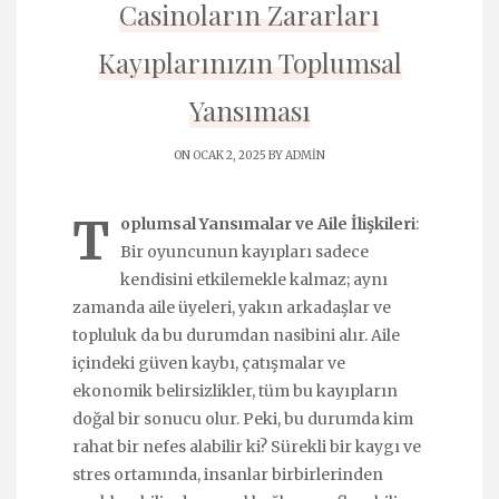
Casinoların Zararları
Kayıplarınızın Toplumsal
Yansıması
ON OCAK 2, 2025 BY
ADMIN
T
oplumsal Yansımalar ve Aile İlişkileri
:
Bir oyuncunun kayıpları sadece
kendisini etkilemekle kalmaz; aynı
zamanda aile üyeleri, yakın arkadaşlar ve
topluluk da bu durumdan nasibini alır. Aile
içindeki güven kaybı, çatışmalar ve
ekonomik belirsizlikler, tüm bu kayıpların
doğal bir sonucu olur. Peki, bu durumda kim
rahat bir nefes alabilir ki? Sürekli bir kaygı ve
stres ortamında, insanlar birbirlerinden