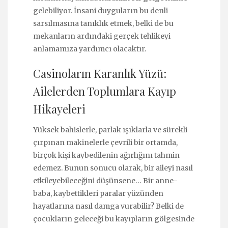
gelebiliyor. İnsani duyguların bu denli
sarsılmasına tanıklık etmek, belki de bu
mekanların ardındaki gerçek tehlikeyi
anlamamıza yardımcı olacaktır.
Casinoların Karanlık Yüzü:
Ailelerden Toplumlara Kayıp
Hikayeleri
Yüksek bahislerle, parlak ışıklarla ve sürekli
çırpınan makinelerle çevrili bir ortamda,
birçok kişi kaybedilenin ağırlığını tahmin
edemez. Bunun sonucu olarak, bir aileyi nasıl
etkileyebileceğini düşünsene… Bir anne-
baba, kaybettikleri paralar yüzünden
hayatlarına nasıl damga vurabilir? Belki de
çocukların geleceği bu kayıpların gölgesinde