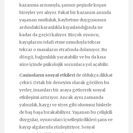
kazanma arzusuyla, şansın peşinde koşan
bireyler yer alıyor. Fakat bir kazanım anında
yaşanan mutluluk, kaybetme duygusunun
ardındaki karanlıkla kıyaslandığında ne
kadar da geçici kalıyor. Birçok oyuncu,
kayıplarını telafi etme umuduyla tekrar
tekrar o masaların etrafında dolanıyor. Bu
döngü, bağımlılık yaratabilir ve bu da kısa
süre içinde psikolojik sorunlara yol açabilir.
Casinoların sosyal etkileri
de oldukça dikkat
çekici. Ortak bir deneyim olarak görülen bu
yerler, insanları bir araya getirerek sosyal
etkileşimi artırıyor. Ancak aynı zamanda
yalnızlık, kaygı ve stres gibi olumsuz hislerle
de baş başa bırakabiliyor. Yaşanan bu çelişkili
duygular, oyuncuları içselleştirdikleri şans ve
kayıp algılarıyla yüzleştiriyor. Sosyal