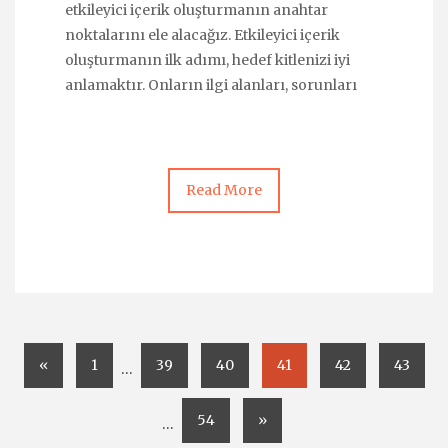
etkileyici içerik oluşturmanın anahtar
noktalarını ele alacağız. Etkileyici içerik
oluşturmanın ilk adımı, hedef kitlenizi iyi
anlamaktır. Onların ilgi alanları, sorunları
Read More
«
1
39
40
41
42
43
…
54
»
…