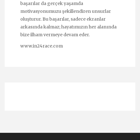
başarılar da gerçek yaşamda
motivasyonumuzu şekillendiren unsurlar
oluşturur. Bu başarılar, sadece ekranlar
arkasında kalmaz; hayatımızın her alanında
bize ilham vermeye devam eder.
www.in24race.com