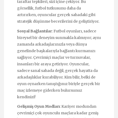
taraftar tepkileri, sizi içine çekiyor. Bu
görsellik, futbol tutkusunu daha da
artırırken, oyuncular gerçek sahadaki gibi
stratejik düşünme becerilerini de geliştiriyor.
Sosyal Bağlantılar
: Futbol oyunları, sadece
bireysel bir deneyim sunmakla kalmıyor; aynı
zamanda arkadaşlarınızla veya dünya
genelinde başkalarıyla bağlantı kurmanızı
sağlıyor. Çevrimiçi maçlar ve turnuvalar,
insanları bir araya getiriyor. Oyuncular,
sadece sanal sahada değil, gerçek hayatta da
arkadaşlıklar kurabiliyor. Kim bilir, belki de
oyun oynarken tanıştığınız biriyle gerçek bir
maç izlemeye giderken bulursunuz
kendinizi!
Gelişmiş Oyun Modları
: Kariyer modundan
çevrimiçi çok oyunculu maçlara kadar geniş