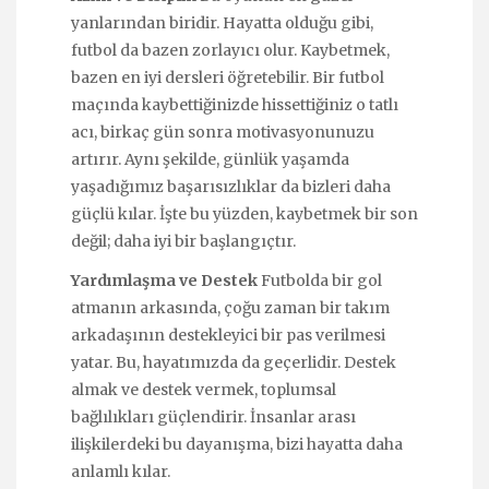
yanlarından biridir. Hayatta olduğu gibi,
futbol da bazen zorlayıcı olur. Kaybetmek,
bazen en iyi dersleri öğretebilir. Bir futbol
maçında kaybettiğinizde hissettiğiniz o tatlı
acı, birkaç gün sonra motivasyonunuzu
artırır. Aynı şekilde, günlük yaşamda
yaşadığımız başarısızlıklar da bizleri daha
güçlü kılar. İşte bu yüzden, kaybetmek bir son
değil; daha iyi bir başlangıçtır.
Yardımlaşma ve Destek
Futbolda bir gol
atmanın arkasında, çoğu zaman bir takım
arkadaşının destekleyici bir pas verilmesi
yatar. Bu, hayatımızda da geçerlidir. Destek
almak ve destek vermek, toplumsal
bağlılıkları güçlendirir. İnsanlar arası
ilişkilerdeki bu dayanışma, bizi hayatta daha
anlamlı kılar.