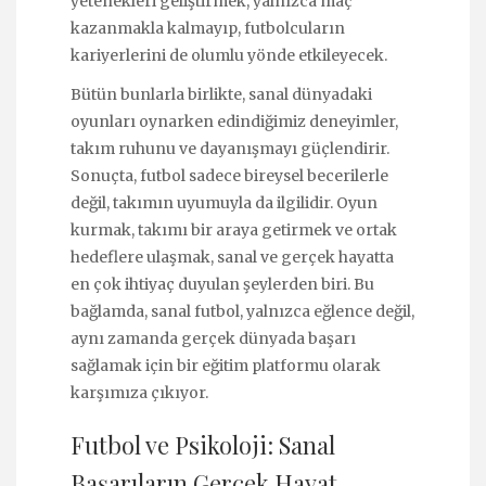
yetenekleri geliştirmek, yalnızca maç
kazanmakla kalmayıp, futbolcuların
kariyerlerini de olumlu yönde etkileyecek.
Bütün bunlarla birlikte, sanal dünyadaki
oyunları oynarken edindiğimiz deneyimler,
takım ruhunu ve dayanışmayı güçlendirir.
Sonuçta, futbol sadece bireysel becerilerle
değil, takımın uyumuyla da ilgilidir. Oyun
kurmak, takımı bir araya getirmek ve ortak
hedeflere ulaşmak, sanal ve gerçek hayatta
en çok ihtiyaç duyulan şeylerden biri. Bu
bağlamda, sanal futbol, yalnızca eğlence değil,
aynı zamanda gerçek dünyada başarı
sağlamak için bir eğitim platformu olarak
karşımıza çıkıyor.
Futbol ve Psikoloji: Sanal
Başarıların Gerçek Hayat