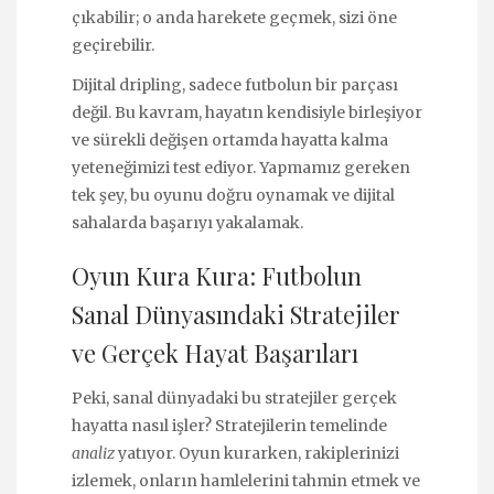
çıkabilir; o anda harekete geçmek, sizi öne
geçirebilir.
Dijital dripling, sadece futbolun bir parçası
değil. Bu kavram, hayatın kendisiyle birleşiyor
ve sürekli değişen ortamda hayatta kalma
yeteneğimizi test ediyor. Yapmamız gereken
tek şey, bu oyunu doğru oynamak ve dijital
sahalarda başarıyı yakalamak.
Oyun Kura Kura: Futbolun
Sanal Dünyasındaki Stratejiler
ve Gerçek Hayat Başarıları
Peki, sanal dünyadaki bu stratejiler gerçek
hayatta nasıl işler? Stratejilerin temelinde
analiz
yatıyor. Oyun kurarken, rakiplerinizi
izlemek, onların hamlelerini tahmin etmek ve