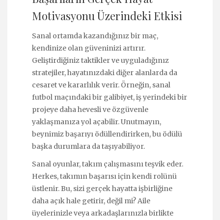
Motivasyonu Üzerindeki Etkisi
Sanal ortamda kazandığınız bir maç,
kendinize olan güveninizi artırır.
Geliştirdiğiniz taktikler ve uyguladığınız
stratejiler, hayatınızdaki diğer alanlarda da
cesaret ve kararlılık verir. Örneğin, sanal
futbol maçındaki bir galibiyet, iş yerindeki bir
projeye daha hevesli ve özgüvenle
yaklaşmanıza yol açabilir. Unutmayın,
beynimiz başarıyı ödüllendirirken, bu ödülü
başka durumlara da taşıyabiliyor.
Sanal oyunlar, takım çalışmasını teşvik eder.
Herkes, takımın başarısı için kendi rolünü
üstlenir. Bu, sizi gerçek hayatta işbirliğine
daha açık hale getirir, değil mi? Aile
üyelerinizle veya arkadaşlarınızla birlikte