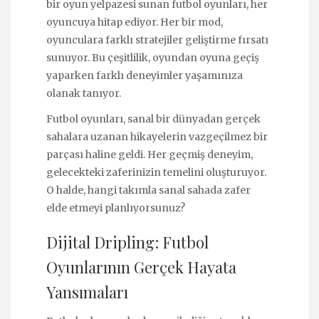
bir oyun yelpazesi sunan futbol oyunları, her
oyuncuya hitap ediyor. Her bir mod,
oyunculara farklı stratejiler geliştirme fırsatı
sunuyor. Bu çeşitlilik, oyundan oyuna geçiş
yaparken farklı deneyimler yaşamınıza
olanak tanıyor.
Futbol oyunları, sanal bir dünyadan gerçek
sahalara uzanan hikayelerin vazgeçilmez bir
parçası haline geldi. Her geçmiş deneyim,
gelecekteki zaferinizin temelini oluşturuyor.
O halde, hangi takımla sanal sahada zafer
elde etmeyi planlıyorsunuz?
Dijital Dripling: Futbol
Oyunlarının Gerçek Hayata
Yansımaları