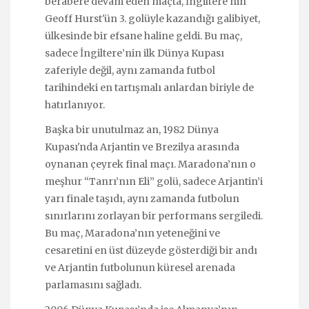
berabere devam eden maçta, İngiltere'nin
Geoff Hurst'ün 3. golüyle kazandığı galibiyet,
ülkesinde bir efsane haline geldi. Bu maç,
sadece İngiltere’nin ilk Dünya Kupası
zaferiyle değil, aynı zamanda futbol
tarihindeki en tartışmalı anlardan biriyle de
hatırlanıyor.
Başka bir unutulmaz an, 1982 Dünya
Kupası'nda Arjantin ve Brezilya arasında
oynanan çeyrek final maçı. Maradona’nın o
meşhur “Tanrı’nın Eli” golü, sadece Arjantin’i
yarı finale taşıdı, aynı zamanda futbolun
sınırlarını zorlayan bir performans sergiledi.
Bu maç, Maradona’nın yeteneğini ve
cesaretini en üst düzeyde gösterdiği bir andı
ve Arjantin futbolunun küresel arenada
parlamasını sağladı.