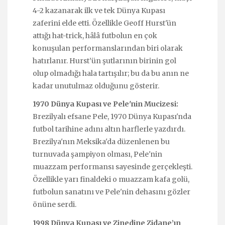
4-2 kazanarak ilk ve tek Dünya Kupası
zaferini elde etti. Özellikle Geoff Hurst'ün
attığı hat-trick, hâlâ futbolun en çok
konuşulan performanslarından biri olarak
hatırlanır. Hurst’ün şutlarının birinin gol
olup olmadığı hala tartışılır; bu da bu anın ne
kadar unutulmaz olduğunu gösterir.
1970 Dünya Kupası ve Pele'nin Mucizesi:
Brezilyalı efsane Pele, 1970 Dünya Kupası'nda
futbol tarihine adını altın harflerle yazdırdı.
Brezilya'nın Meksika'da düzenlenen bu
turnuvada şampiyon olması, Pele'nin
muazzam performansı sayesinde gerçekleşti.
Özellikle yarı finaldeki o muazzam kafa golü,
futbolun sanatını ve Pele'nin dehasını gözler
önüne serdi.
1998 Dünya Kupası ve Zinedine Zidane’ın