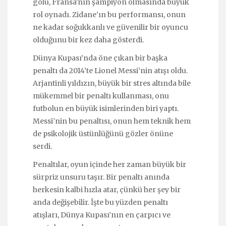
golü, Fransa'nın şampiyon olmasında büyük
rol oynadı. Zidane’ın bu performansı, onun
ne kadar soğukkanlı ve güvenilir bir oyuncu
olduğunu bir kez daha gösterdi.
Dünya Kupası’nda öne çıkan bir başka
penaltı da 2014’te Lionel Messi’nin atışı oldu.
Arjantinli yıldızın, büyük bir stres altında bile
mükemmel bir penaltı kullanması, onu
futbolun en büyük isimlerinden biri yaptı.
Messi’nin bu penaltısı, onun hem teknik hem
de psikolojik üstünlüğünü gözler önüne
serdi.
Penaltılar, oyun içinde her zaman büyük bir
sürpriz unsuru taşır. Bir penaltı anında
herkesin kalbi hızla atar, çünkü her şey bir
anda değişebilir. İşte bu yüzden penaltı
atışları, Dünya Kupası’nın en çarpıcı ve