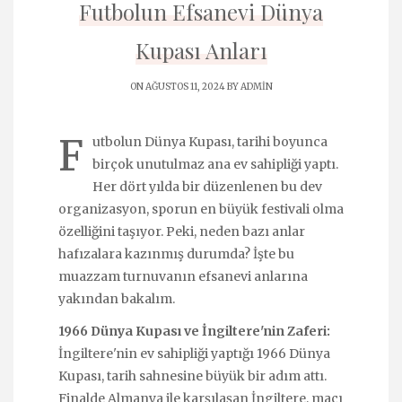
Futbolun Efsanevi Dünya
Kupası Anları
ON AĞUSTOS 11, 2024 BY
ADMIN
F
utbolun Dünya Kupası, tarihi boyunca
birçok unutulmaz ana ev sahipliği yaptı.
Her dört yılda bir düzenlenen bu dev
organizasyon, sporun en büyük festivali olma
özelliğini taşıyor. Peki, neden bazı anlar
hafızalara kazınmış durumda? İşte bu
muazzam turnuvanın efsanevi anlarına
yakından bakalım.
1966 Dünya Kupası ve İngiltere'nin Zaferi:
İngiltere'nin ev sahipliği yaptığı 1966 Dünya
Kupası, tarih sahnesine büyük bir adım attı.
Finalde Almanya ile karşılaşan İngiltere, maçı