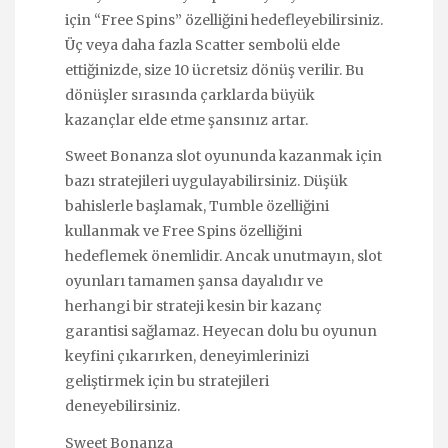
için “Free Spins” özelliğini hedefleyebilirsiniz.
Üç veya daha fazla Scatter sembolü elde
ettiğinizde, size 10 ücretsiz dönüş verilir. Bu
dönüşler sırasında çarklarda büyük
kazançlar elde etme şansınız artar.
Sweet Bonanza slot oyununda kazanmak için
bazı stratejileri uygulayabilirsiniz. Düşük
bahislerle başlamak, Tumble özelliğini
kullanmak ve Free Spins özelliğini
hedeflemek önemlidir. Ancak unutmayın, slot
oyunları tamamen şansa dayalıdır ve
herhangi bir strateji kesin bir kazanç
garantisi sağlamaz. Heyecan dolu bu oyunun
keyfini çıkarırken, deneyimlerinizi
geliştirmek için bu stratejileri
deneyebilirsiniz.
Sweet Bonanza