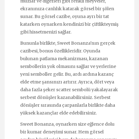
muzlar ve diğerleri gibi renkli meyveler,
ekranınıza canlılık katarak görsel bir şölen
sunar. Bu görsel cazibe, oyuna ayrı bir tat
katarken oynarken kendinizi bir çiftlikteymiş
gibi hissetmenizi sağlar.
Bununla birlikte, Sweet Bonanza'nın gerçek
cazibesi, bonus özellikleridir. Oyunda
bulunan patlama mekanizması, kazanan
sembollerin yok olmasını sağlar ve yerlerine
yeni semboller gelir. Bu, ardı ardına kazanç
elde etme şansınızı artırır. Ayrıca, dört veya
daha fazla şeker scatter sembolü yakalayarak
serbest dönüşler kazanabilirsiniz. Serbest
dönüşler sırasında çarpanlarla birlikte daha
yüksek kazançlar elde edebilirsiniz.
Sweet Bonanza, oynarken size eğlence dolu
bir kumar deneyimi sunar. Hem görsel