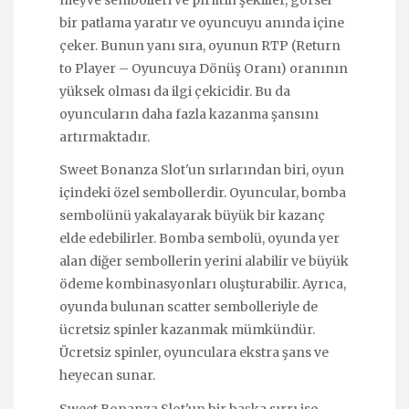
meyve sembolleri ve pırıltılı şekiller, görsel
bir patlama yaratır ve oyuncuyu anında içine
çeker. Bunun yanı sıra, oyunun RTP (Return
to Player – Oyuncuya Dönüş Oranı) oranının
yüksek olması da ilgi çekicidir. Bu da
oyuncuların daha fazla kazanma şansını
artırmaktadır.
Sweet Bonanza Slot'un sırlarından biri, oyun
içindeki özel sembollerdir. Oyuncular, bomba
sembolünü yakalayarak büyük bir kazanç
elde edebilirler. Bomba sembolü, oyunda yer
alan diğer sembollerin yerini alabilir ve büyük
ödeme kombinasyonları oluşturabilir. Ayrıca,
oyunda bulunan scatter sembolleriyle de
ücretsiz spinler kazanmak mümkündür.
Ücretsiz spinler, oyunculara ekstra şans ve
heyecan sunar.
Sweet Bonanza Slot'un bir başka sırrı ise