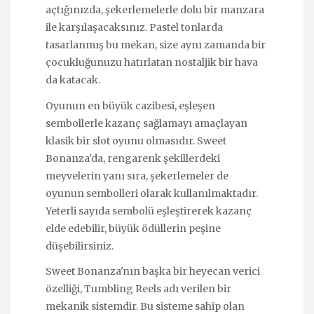
açtığınızda, şekerlemelerle dolu bir manzara
ile karşılaşacaksınız. Pastel tonlarda
tasarlanmış bu mekan, size aynı zamanda bir
çocukluğunuzu hatırlatan nostaljik bir hava
da katacak.
Oyunun en büyük cazibesi, eşleşen
sembollerle kazanç sağlamayı amaçlayan
klasik bir slot oyunu olmasıdır. Sweet
Bonanza'da, rengarenk şekillerdeki
meyvelerin yanı sıra, şekerlemeler de
oyunun sembolleri olarak kullanılmaktadır.
Yeterli sayıda sembolü eşleştirerek kazanç
elde edebilir, büyük ödüllerin peşine
düşebilirsiniz.
Sweet Bonanza'nın başka bir heyecan verici
özelliği, Tumbling Reels adı verilen bir
mekanik sistemdir. Bu sisteme sahip olan