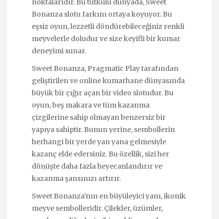
noktalarıdır. Bu tutkulu dünyada, Sweet
Bonanza slotu farkını ortaya koyuyor. Bu
eşsiz oyun, lezzetli döndürebileceğiniz renkli
meyvelerle doludur ve size keyifli bir kumar
deneyimi sunar.
Sweet Bonanza, Pragmatic Play tarafından
geliştirilen ve online kumarhane dünyasında
büyük bir çığır açan bir video slotudur. Bu
oyun, beş makara ve tüm kazanma
çizgilerine sahip olmayan benzersiz bir
yapıya sahiptir. Bunun yerine, sembollerin
herhangi bir yerde yan yana gelmesiyle
kazanç elde edersiniz. Bu özellik, sizi her
dönüşte daha fazla heyecanlandırır ve
kazanma şansınızı artırır.
Sweet Bonanza'nın en büyüleyici yanı, ikonik
meyve sembolleridir. Çilekler, üzümler,