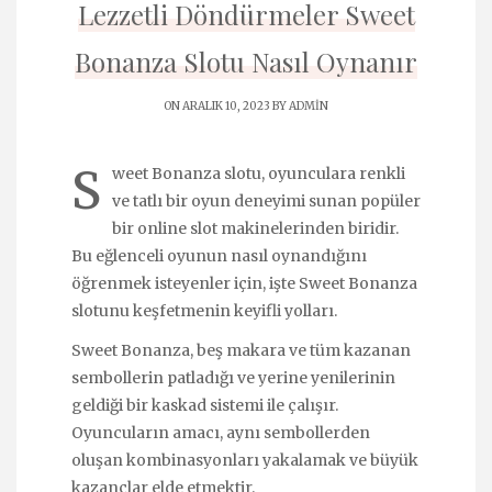
Lezzetli Döndürmeler Sweet
Bonanza Slotu Nasıl Oynanır
ON ARALIK 10, 2023 BY
ADMIN
S
weet Bonanza slotu, oyunculara renkli
ve tatlı bir oyun deneyimi sunan popüler
bir online slot makinelerinden biridir.
Bu eğlenceli oyunun nasıl oynandığını
öğrenmek isteyenler için, işte Sweet Bonanza
slotunu keşfetmenin keyifli yolları.
Sweet Bonanza, beş makara ve tüm kazanan
sembollerin patladığı ve yerine yenilerinin
geldiği bir kaskad sistemi ile çalışır.
Oyuncuların amacı, aynı sembollerden
oluşan kombinasyonları yakalamak ve büyük
kazançlar elde etmektir.