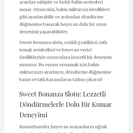
arayüze sahiptir ve farklı bahis seviyeleri
sunar. Oyuncular, bahis miktarını istedikleri
gibi ayarlayabilir ve ardından döndürme
düğmesine basarak heyecan dolu bir oyun
deneyimi yaşayabilirler.
Sweet Bonanza slotu, renkli grafikleri, tatlı
temalı sembolleri ve heyecan verici
özellikleriyle oyunculara lezzetli bir deneyim
sunuyor. Bu oyunu oynamak için bahis
miktarınızı ayarlayın, döndürme düğmesine
basın ve tatlı kazançların tadını çıkarın!
Sweet Bonanza Slotu: Lezzetli
Döndürmelerle Dolu Bir Kumar
Deneyimi
Kumarhaneler, heyecan arayanların uğrak