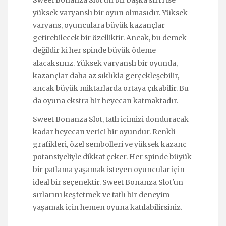
yüksek varyanslı bir oyun olmasıdır. Yüksek
varyans, oyunculara büyük kazançlar
getirebilecek bir özelliktir. Ancak, bu demek
değildir ki her spinde büyük ödeme
alacaksınız. Yüksek varyanslı bir oyunda,
kazançlar daha az sıklıkla gerçekleşebilir,
ancak büyük miktarlarda ortaya çıkabilir. Bu
da oyuna ekstra bir heyecan katmaktadır.
Sweet Bonanza Slot, tatlı içimizi donduracak
kadar heyecan verici bir oyundur. Renkli
grafikleri, özel sembolleri ve yüksek kazanç
potansiyeliyle dikkat çeker. Her spinde büyük
bir patlama yaşamak isteyen oyuncular için
ideal bir seçenektir. Sweet Bonanza Slot'un
sırlarını keşfetmek ve tatlı bir deneyim
yaşamak için hemen oyuna katılabilirsiniz.