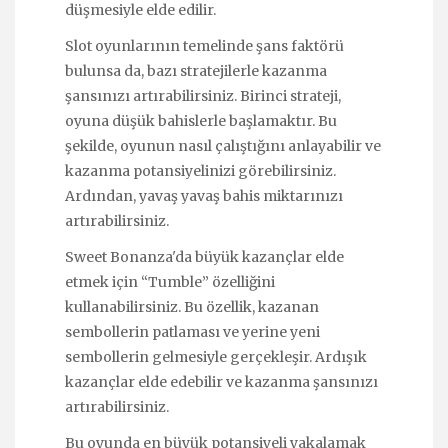
düşmesiyle elde edilir.
Slot oyunlarının temelinde şans faktörü
bulunsa da, bazı stratejilerle kazanma
şansınızı artırabilirsiniz. Birinci strateji,
oyuna düşük bahislerle başlamaktır. Bu
şekilde, oyunun nasıl çalıştığını anlayabilir ve
kazanma potansiyelinizi görebilirsiniz.
Ardından, yavaş yavaş bahis miktarınızı
artırabilirsiniz.
Sweet Bonanza'da büyük kazançlar elde
etmek için “Tumble” özelliğini
kullanabilirsiniz. Bu özellik, kazanan
sembollerin patlaması ve yerine yeni
sembollerin gelmesiyle gerçekleşir. Ardışık
kazançlar elde edebilir ve kazanma şansınızı
artırabilirsiniz.
Bu oyunda en büyük potansiyeli yakalamak