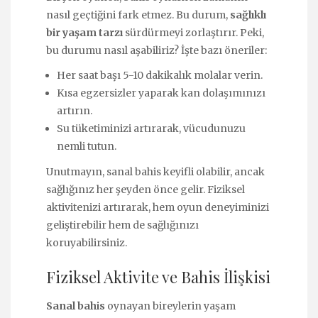
nasıl geçtiğini fark etmez. Bu durum,
sağlıklı
bir yaşam tarzı
sürdürmeyi zorlaştırır. Peki,
bu durumu nasıl aşabiliriz? İşte bazı öneriler:
Her saat başı 5-10 dakikalık molalar verin.
Kısa egzersizler yaparak kan dolaşımınızı
artırın.
Su tüketiminizi artırarak, vücudunuzu
nemli tutun.
Unutmayın, sanal bahis keyifli olabilir, ancak
sağlığınız her şeyden önce gelir. Fiziksel
aktivitenizi artırarak, hem oyun deneyiminizi
geliştirebilir hem de sağlığınızı
koruyabilirsiniz.
Fiziksel Aktivite ve Bahis İlişkisi
Sanal bahis
oynayan bireylerin yaşam