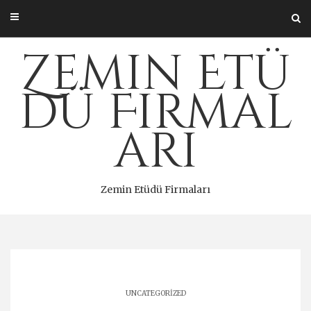
Skip
to
content
Zemin Etü
dü Firmal
arı
Zemin Etüdü Firmaları
UNCATEGORIZED