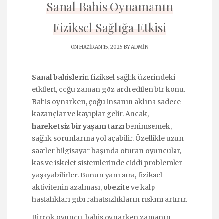
Sanal Bahis Oynamanın
Fiziksel Sağlığa Etkisi
ON HAZIRAN 15, 2025 BY
ADMIN
Sanal bahislerin
fiziksel sağlık üzerindeki
etkileri, çoğu zaman göz ardı edilen bir konu.
Bahis oynarken, çoğu insanın aklına sadece
kazançlar ve kayıplar gelir. Ancak,
hareketsiz bir yaşam tarzı
benimsemek,
sağlık sorunlarına yol açabilir. Özellikle uzun
saatler bilgisayar başında oturan oyuncular,
kas ve iskelet sistemlerinde ciddi problemler
yaşayabilirler. Bunun yanı sıra, fiziksel
aktivitenin azalması,
obezite
ve kalp
hastalıkları gibi rahatsızlıkların riskini artırır.
Birçok oyuncu, bahis oynarken zamanın