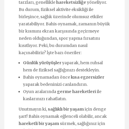
tarzları, genellikle
hareketsizliğe
yöneliyor.
Bu durum, fiziksel aktivite eksikliği ile
birleşince, sağlık üzerinde olumsuz etkiler
yaratabiliyor. Bahis oynamak, zamanın büyük
bir kısmını ekran karşısında geçirmeye
neden olduğundan, spor yapma fırsatını
kısıtlıyor. Peki, bu durumdan nasıl
kaçınabiliriz? İşte bazı öneriler:
Günlük yürüyüşler
yaparak, hem ruhsal
hem de fiziksel sağlığınızı destekleyin.
Bahis oynamadan önce
kısa egzersizler
yaparak bedeninizi canlandırın.
Oyun aralarında
germe hareketleri
ile
kaslarınızı rahatlatın.
Unutmayın ki,
sağlıklı bir yaşam
için denge
şart! Bahis oynamak eğlenceli olabilir, ancak
hareketli bir yaşam
sürmek, sağlığınız için