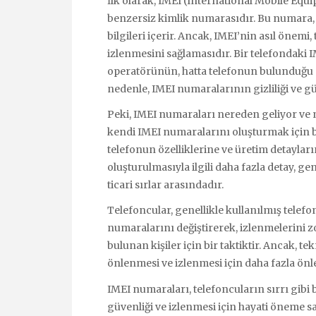
İlk olarak, IMEI (International Mobile Equ
benzersiz kimlik numarasıdır. Bu numara, t
bilgileri içerir. Ancak, IMEI’nin asıl öne
izlenmesini sağlamasıdır. Bir telefondaki 
operatörünün, hatta telefonun bulunduğu 
nedenle, IMEI numaralarının gizliliği ve g
Peki, IMEI numaraları nereden geliyor ve na
kendi IMEI numaralarını oluşturmak için bel
telefonun özelliklerine ve üretim detayla
oluşturulmasıyla ilgili daha fazla detay, ge
ticari sırlar arasındadır.
Telefoncular, genellikle kullanılmış telefon
numaralarını değiştirerek, izlenmelerini zor
bulunan kişiler için bir taktiktir. Ancak, tek
önlenmesi ve izlenmesi için daha fazla ön
IMEI numaraları, telefoncuların sırrı gibi 
güvenliği ve izlenmesi için hayati öneme s