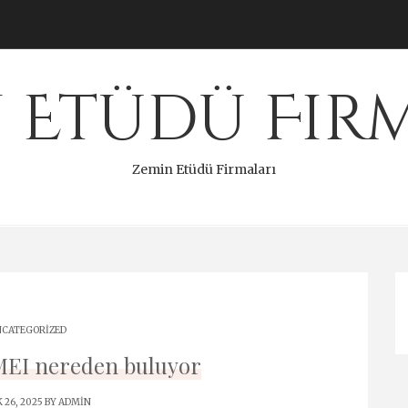
 Etüdü Fir
Zemin Etüdü Firmaları
CATEGORIZED
MEI nereden buluyor
 26, 2025 BY
ADMIN