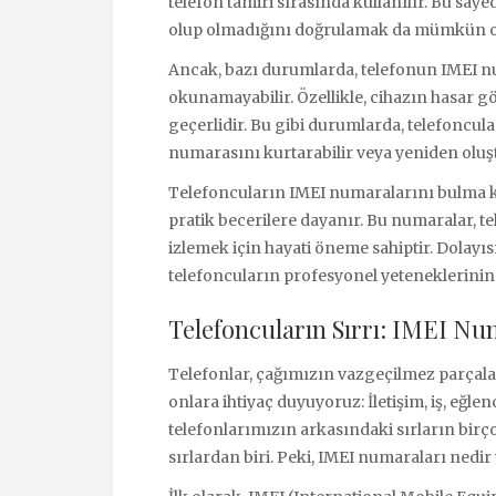
telefon tamiri sırasında kullanılır. Bu say
olup olmadığını doğrulamak da mümkün ol
Ancak, bazı durumlarda, telefonun IMEI nu
okunamayabilir. Özellikle, cihazın hasar
geçerlidir. Bu gibi durumlarda, telefoncul
numarasını kurtarabilir veya yeniden oluşt
Telefoncuların IMEI numaralarını bulma 
pratik becerilere dayanır. Bu numaralar, te
izlemek için hayati öneme sahiptir. Dolayı
telefoncuların profesyonel yeteneklerinin 
Telefoncuların Sırrı: IMEI Nu
Telefonlar, çağımızın vazgeçilmez parçala
onlara ihtiyaç duyuyoruz: İletişim, iş, eğlen
telefonlarımızın arkasındaki sırların bir
sırlardan biri. Peki, IMEI numaraları nedi