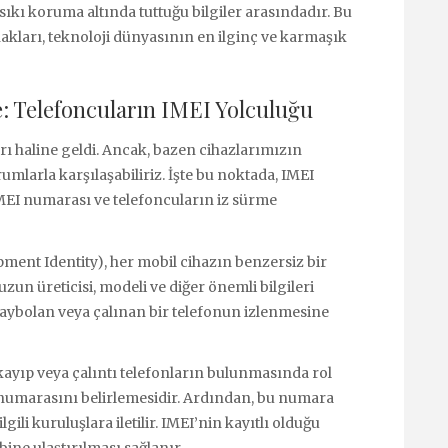
n sıkı koruma altında tuttuğu bilgiler arasındadır. Bu
kları, teknoloji dünyasının en ilginç ve karmaşık
: Telefoncuların IMEI Yolculuğu
ı haline geldi. Ancak, bazen cihazlarımızın
umlarla karşılaşabiliriz. İşte bu noktada, IMEI
IMEI numarası ve telefoncuların iz sürme
pment Identity), her mobil cihazın benzersiz bir
un üreticisi, modeli ve diğer önemli bilgileri
 kaybolan veya çalınan bir telefonun izlenmesine
kayıp veya çalıntı telefonların bulunmasında rol
I numarasını belirlemesidir. Ardından, bu numara
gili kuruluşlara iletilir. IMEI’nin kayıtlı olduğu
bine ulaştırılması sağlanır.