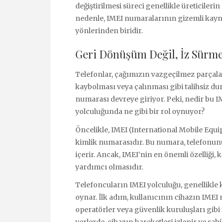
değiştirilmesi süreci genellikle üreticileri
nedenle, IMEI numaralarının gizemli kayna
yönlerinden biridir.
Geri Dönüşüm Değil, İz Sürme
Telefonlar, çağımızın vazgeçilmez parçalar
kaybolması veya çalınması gibi talihsiz dur
numarası devreye giriyor. Peki, nedir bu 
yolculuğunda ne gibi bir rol oynuyor?
Öncelikle, IMEI (International Mobile Equi
kimlik numarasıdır. Bu numara, telefonunuz
içerir. Ancak, IMEI’nin en önemli özelliği,
yardımcı olmasıdır.
Telefoncuların IMEI yolculuğu, genellikle 
oynar. İlk adım, kullanıcının cihazın IME
operatörler veya güvenlik kuruluşları gibi il
yerlerde, cihazın hareketleri izlenir ve sahi