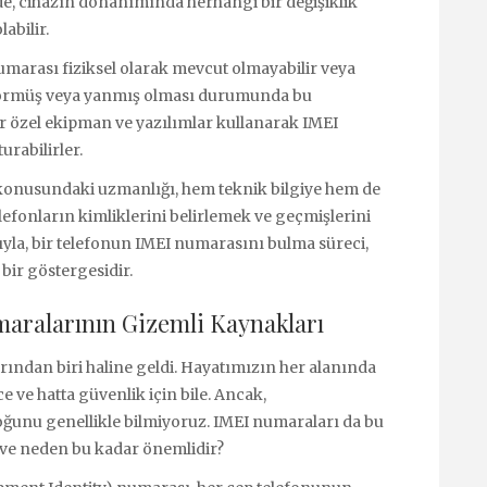
ede, cihazın donanımında herhangi bir değişiklik
abilir.
marası fiziksel olarak mevcut olmayabilir veya
 görmüş veya yanmış olması durumunda bu
ar özel ekipman ve yazılımlar kullanarak IMEI
urabilirler.
konusundaki uzmanlığı, hem teknik bilgiye hem de
lefonların kimliklerini belirlemek ve geçmişlerini
sıyla, bir telefonun IMEI numarasını bulma süreci,
bir göstergesidir.
maralarının Gizemli Kaynakları
rından biri haline geldi. Hayatımızın her alanında
ce ve hatta güvenlik için bile. Ancak,
çoğunu genellikle bilmiyoruz. IMEI numaraları da bu
r ve neden bu kadar önemlidir?