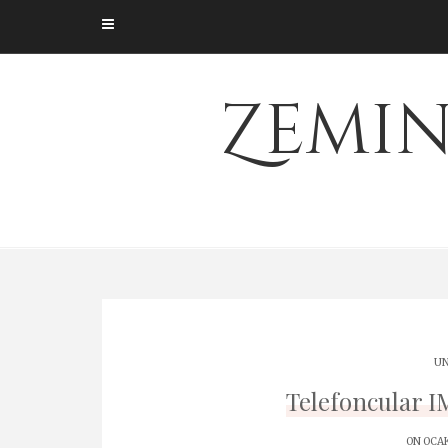
Skip
to
content
Zemin
UN
Telefoncular I
ON OCAK