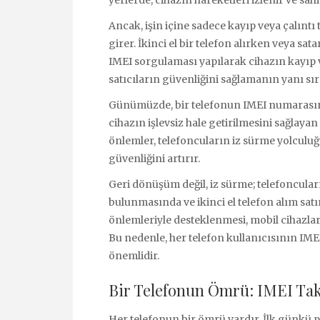
Ancak, işin içine sadece kayıp veya çalıntı t
girer. İkinci el bir telefon alırken veya sa
IMEI sorgulaması yapılarak cihazın kayıp vey
satıcıların güvenliğini sağlamanın yanı sır
Günümüzde, bir telefonun IMEI numarasının
cihazın işlevsiz hale getirilmesini sağlay
önlemler, telefoncuların iz sürme yolculuğu
güvenliğini artırır.
Geri dönüşüm değil, iz sürme; telefoncuları
bulunmasında ve ikinci el telefon alım sat
önlemleriyle desteklenmesi, mobil cihazlar
Bu nedenle, her telefon kullanıcısının IM
önemlidir.
Bir Telefonun Ömrü: IMEI Taki
Her telefonun bir ömrü vardır. İlk günkü pa