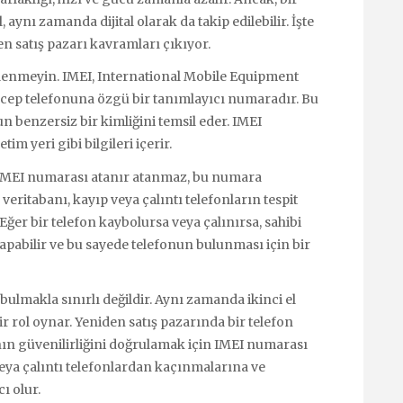
 aynı zamanda dijital olarak da takip edilebilir. İşte
n satış pazarı kavramları çıkıyor.
lenmeyin. IMEI, International Mobile Equipment
r cep telefonuna özgü bir tanımlayıcı numaradır. Bu
n benzersiz bir kimliğini temsil eder. IMEI
m yeri gibi bilgileri içerir.
ona IMEI numarası atanır atanmaz, bu numara
 veritabanı, kayıp veya çalıntı telefonların tespit
ğer bir telefon kaybolursa veya çalınırsa, sahibi
pabilir ve bu sayede telefonun bulunması için bir
bulmakla sınırlı değildir. Aynı zamanda ikinci el
r rol oynar. Yeniden satış pazarında bir telefon
ının güvenilirliğini doğrulamak için IMEI numarası
 veya çalıntı telefonlardan kaçınmalarına ve
ı olur.