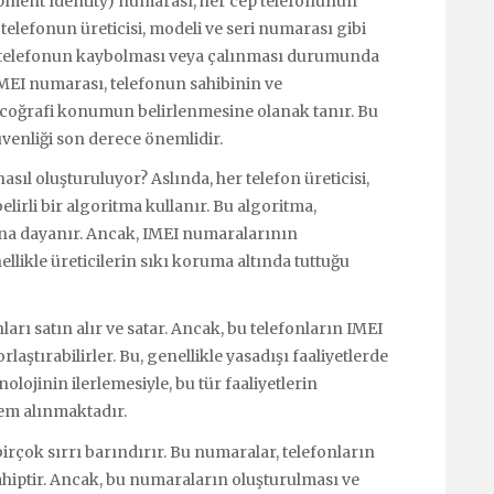
ipment Identity) numarası, her cep telefonunun
elefonun üreticisi, modeli ve seri numarası gibi
mi, telefonun kaybolması veya çalınması durumunda
IMEI numarası, telefonun sahibinin ve
coğrafi konumun belirlenmesine olanak tanır. Bu
üvenliği son derece önemlidir.
sıl oluşturuluyor? Aslında, her telefon üreticisi,
irli bir algoritma kullanır. Bu algoritma,
rına dayanır. Ancak, IMEI numaralarının
nellikle üreticilerin sıkı koruma altında tuttuğu
ları satın alır ve satar. Ancak, bu telefonların IMEI
laştırabilirler. Bu, genellikle yasadışı faaliyetlerde
nolojinin ilerlemesiyle, bu tür faaliyetlerin
lem alınmaktadır.
birçok sırrı barındırır. Bu numaralar, telefonların
ahiptir. Ancak, bu numaraların oluşturulması ve