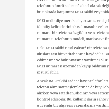
telefonun ömrü sadece fiziksel olarak değil,
bu noktada karşımıza IMEI takibi ve yenide
IMEI nedir diye merak ediyorsanız, endişe
Identity kelimelerinin kısaltmasıdır ve he
numara, bir telefona özgüdür ve o telefonu
numarası, telefonun modeli, markası ve üreti
Peki, IMEI takibi nasıl çalışır? Bir telef
uluslararası bir veritabanına kaydedilir. Bu
edilmesine ve bulunmasına yardımcı olur. E
IMEI numarası üzerinden kayıp bildirimi ya
iz sürülebilir.
Ancak IMEI takibi sadece kayıp telefonları 
telefon alım satım işlemlerinde de büyük bi
alırken veya satarken, alıcının veya satıc
kontrol edilebilir. Bu, kullanıcıların sahte
güvenilir bir alışveriş yapmalarına yardımc