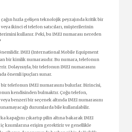
ağın hızla gelişen teknolojik peyzajında kritik bir
veya ikinci el telefon satıcıları, müşterilerinin
 terimini kullanır. Peki, bu IMEI numarası nereden
?
önemlidir. IMEI (International Mobile Equipment
lan bir kimlik numarasıdır. Bu numara, telefonun
içerir. Dolayısıyla, bir telefonun IMEI numarasını
da önemli ipuçları sunar.
 bir telefonun IMEI numarasını bulurlar. Birincisi,
onun kendisinden bulmaktır. Çoğu telefon,
veya benzeri bir seçenek altında IMEI numarasını
bulunamayacağı durumlarda bile kullanılabilir.
arka kapağını çıkartıp pilin altına bakarak IMEI
ç kısımlarına erişim gerektirir ve genellikle