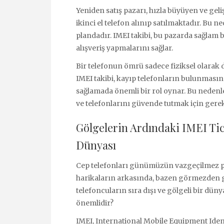
Yeniden satış pazarı, hızla büyüyen ve gel
ikinci el telefon alınıp satılmaktadır. Bu 
plandadır. IMEI takibi, bu pazarda sağlam b
alışveriş yapmalarını sağlar.
Bir telefonun ömrü sadece fiziksel olarak de
IMEI takibi, kayıp telefonların bulunmasın
sağlamada önemli bir rol oynar. Bu nedenl
ve telefonlarını güvende tutmak için gerek
Gölgelerin Ardındaki IMEI Tica
Dünyası
Cep telefonları günümüzün vazgeçilmez par
harikaların arkasında, bazen görmezden gel
telefoncuların sıra dışı ve gölgeli bir dün
önemlidir?
IMEI, International Mobile Equipment Identi