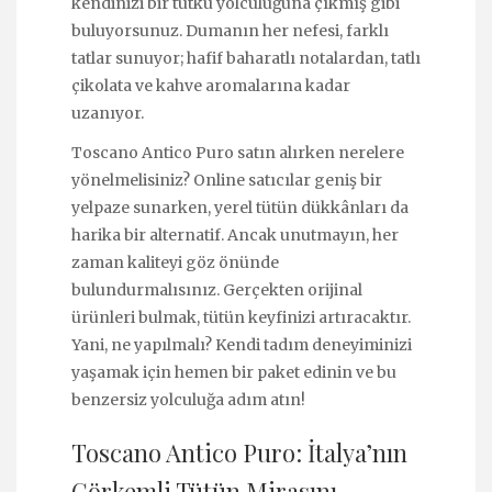
kendinizi bir tutku yolculuğuna çıkmış gibi
buluyorsunuz. Dumanın her nefesi, farklı
tatlar sunuyor; hafif baharatlı notalardan, tatlı
çikolata ve kahve aromalarına kadar
uzanıyor.
Toscano Antico Puro satın alırken nerelere
yönelmelisiniz? Online satıcılar geniş bir
yelpaze sunarken, yerel tütün dükkânları da
harika bir alternatif. Ancak unutmayın, her
zaman kaliteyi göz önünde
bulundurmalısınız. Gerçekten orijinal
ürünleri bulmak, tütün keyfinizi artıracaktır.
Yani, ne yapılmalı? Kendi tadım deneyiminizi
yaşamak için hemen bir paket edinin ve bu
benzersiz yolculuğa adım atın!
Toscano Antico Puro: İtalya’nın
Görkemli Tütün Mirasını