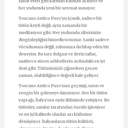
sanat eseri gibi katman katman açılıyor ve
her yudumda yeni bir serenat sunuyor.
Toscano Antico Puro'yu içmek, sadece bir
tütün keyfi değil; aynı zamanda bir
meditasyon gibi. Her yudumda zihninizin
dinginleştiğini hissediyorsunuz. Sanki sadece
vücudunuza değil, ruhunuza da hitap eden bir
deneyim. Bu tarz dolgun ve derin tatlar,
saatlerce süren sohbetlerin ardındaki en iyi
dost gibi. Tütününüzü çiğnerken geçen
zaman, olabildiğince değerli hale geliyor.
Toscano Antico Puro'nun geçmişi, uzun ve
zengin bir geleneye dayanıyor. Her bir tütün
yaprağı, İtalya’nın eşsiz ikliminde yetişiyor. Bu
tütünler, ustalar tarafından özenle işleniyor
ve en iyi kalitede olanlar arı kütlesine
dönüşüyor. İtalyanların tütün kültürü,