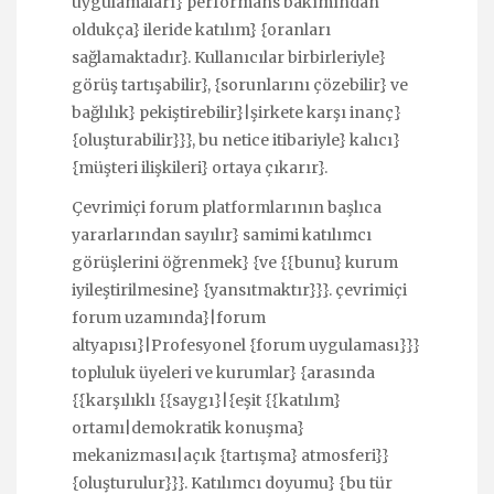
uygulamaları} performans bakımından
oldukça} ileride katılım} {oranları
sağlamaktadır}. Kullanıcılar birbirleriyle}
görüş tartışabilir}, {sorunlarını çözebilir} ve
bağlılık} pekiştirebilir}|şirkete karşı inanç}
{oluşturabilir}}}, bu netice itibariyle} kalıcı}
{müşteri ilişkileri} ortaya çıkarır}.
Çevrimiçi forum platformlarının başlıca
yararlarından sayılır} samimi katılımcı
görüşlerini öğrenmek} {ve {{bunu} kurum
iyileştirilmesine} {yansıtmaktır}}}. çevrimiçi
forum uzamında}|forum
altyapısı}|Profesyonel {forum uygulaması}}}
topluluk üyeleri ve kurumlar} {arasında
{{karşılıklı {{saygı}|{eşit {{katılım}
ortamı|demokratik konuşma}
mekanizması|açık {tartışma} atmosferi}}
{oluşturulur}}}. Katılımcı doyumu} {bu tür