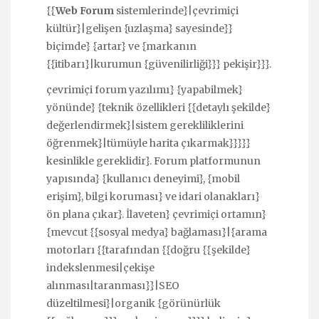
{{
Web Forum
sistemlerinde}|çevrimiçi
kültür}|gelişen {uzlaşma} sayesinde}}
biçimde} {artar} ve {markanın
{{itibarı}|kurumun {güvenilirliği}}} pekişir}}}.
çevrimiçi forum yazılımı} {yapabilmek}
yönünde} {teknik özellikleri {{detaylı şekilde}
değerlendirmek}|sistem gerekliliklerini
öğrenmek}|tümüyle harita çıkarmak}}}}}
kesinlikle gereklidir}. Forum platformunun
yapısında} {kullanıcı deneyimi}, {mobil
erişim}, bilgi koruması} ve idari olanakları}
ön plana çıkar}. İlaveten} çevrimiçi ortamın}
{mevcut {{sosyal medya} bağlaması}|{arama
motorları {{tarafından {{doğru {{şekilde}
indekslenmesi|çekişe
alınması|taranması}}|SEO
düzeltilmesi}|organik {görünürlük