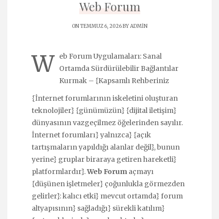
Web Forum
ON TEMMUZ 6, 2026 BY
ADMIN
W
eb Forum Uygulamaları: Sanal
Ortamda Sürdürülebilir Bağlantılar
Kurmak – {Kapsamlı Rehberiniz
{İnternet forumlarının iskeletini oluşturan
teknolojiler} {günümüzün} {dijital iletişim}
dünyasının vazgeçilmez öğelerinden sayılır.
İnternet forumları} yalnızca} {açık
tartışmaların yapıldığı alanlar değil}, bunun
yerine} gruplar biraraya getiren hareketli}
platformlardır}.
Web Forum
açmayı
{düşünen işletmeler} çoğunlukla görmezden
gelirler}: kalıcı etki} mevcut ortamda} forum
altyapısının} sağladığı} sürekli katılım}