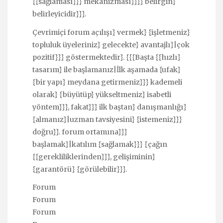
{{sağlaması}}} mekanizması}}}} belirgin}
belirleyicidir}}}.
Çevrimiçi forum açılışı} vermek} {işletmeniz}
topluluk üyeleriniz} gelecekte} avantajlı}|çok
pozitif}}} göstermektedir}. {{{Başta {{hızlı}
tasarım} ile başlamanız|İlk aşamada {ufak}
{bir yapı} meydana getirmeniz}}} kademeli
olarak} {büyütüp} yükseltmeniz} isabetli
yöntem}}}, fakat}}} ilk baştan} danışmanlığı}
{almanız}|uzman tavsiyesini} {istemeniz}}}
doğru}}. forum ortamına}}}
başlamak}|katılım {sağlamak}}} {çağın
{{gerekliliklerinden}}}, gelişiminin}
{garantörü} {görülebilir}}}.
Forum
Forum
Forum