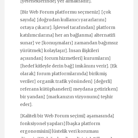
{yeteneklerinde} yer almaktadır}.
{Bir Web Forum platformu seçmeniz} {çok
sayıda} {doğrudan kullanıcı yararlarını}
ortaya çıkarır}. İşlevsel tarafından} platform
katılımcılarına} her an bağlanma} alternatifi
sunar} ve {konuşmaları} zamandan bağımsız
yürütmek} kolaylaşır}. İnsan ilişkileri
açısından} forum hizmetleri} kurumların}
{hedef kitleyle derin bağ} imkânını verir}. {Ek
olarak} forum platformlarında} birikmiş
veriler} organik trafik yönünden} {değerli}
referans kütüphaneleri} meydana getirirken}
bir yandan} {markanızın vizyonunu} teşhir
eder}.
{Kaliteli bir Web Forum seçimi} aşamasında}
fonksiyonel yapıları}|başka platform
ergonomisini}|üstelik veri koruması