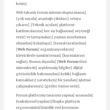
kesin}.
Web tabanlı forum sistemi oluşturmanız}
{çok sayıda} avantajlı çıktıları} ortaya
çıkarır}. {Teknik açıdan} platform
katılımcılarına} her an bağlanma} seçeneği
verir} ve tartışmaları} zaman sınırlaması
olmadan} kolaylaşır}. {Sosyal tarafından}
{
Web Forum
} organizasyonların}
izleyicilerle samimi temas} {kurmalarını
sağlar}. Bunun dışında} {
Web Forum
türü
sistemlerde} arşivlenmiş bilgiler} dijital
görünürlük bakımından} kritik} bağlantı
kaynakları} yaratırken} bir yandan} işletme
çalışmalarınızı} {gözler önüne serir}.
Forum platformu tasarımı yapma} sırasında}
fonksiyonel yapıları}|başka platform
ergonomisini}|üstelik veri koruması