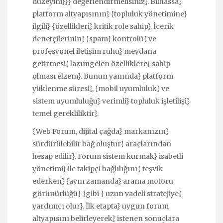
düzeyini}}} değerlendirmelisiniz}. Bilhassa}
platform altyapısının} {topluluk yönetimine}
ilgili} {özellikleri} kritik role sahip}. İçerik
denetçilerinin} {spam} kontrolü} ve
profesyonel iletişim ruhu} meydana
getirmesi} lazımgelen özelliklere} sahip
olması elzem}. Bunun yanında} platform
yüklenme süresi}, {mobil uyumluluk} ve
sistem uyumluluğu} verimli} topluluk işletilişi}
temel gerekliliktir}.
{Web Forum, dijital çağda} markanızın}
sürdürülebilir bağ oluştur} araçlarından
hesap edilir}. Forum sistem kurmak} isabetli
yönetimi} ile takipçi bağlılığını} teşvik
ederken} {aynı zamanda} arama motoru
görünürlüğü} {gibi } uzun vadeli stratejiye}
yardımcı olur}. İlk etapta} uygun forum
altyapısını belirleyerek} istenen sonuçlara