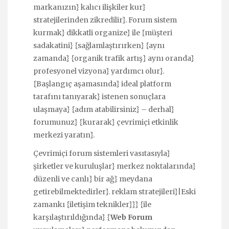
markanızın} kalıcı ilişkiler kur}
stratejilerinden zikredilir}. Forum sistem
kurmak} dikkatli organize} ile {müşteri
sadakatini} {sağlamlaştırırken} {aynı
zamanda} {organik trafik artış} aynı oranda}
profesyonel vizyona} yardımcı olur}.
{Başlangıç aşamasında} ideal platform
tarafını tanıyarak} istenen sonuçlara
ulaşmaya} {adım atabilirsiniz} – derhal}
forumunuz} {kurarak} çevrimiçi etkinlik
merkezi yaratın}.
Çevrimiçi forum sistemleri vasıtasıyla}
şirketler ve kuruluşlar} merkez noktalarında}
düzenli ve canlı} bir ağ} meydana
getirebilmektedirler}. reklam stratejileri}|Eski
zamankı {iletişim teknikler}}} {ile
karşılaştırıldığında} {
Web Forum