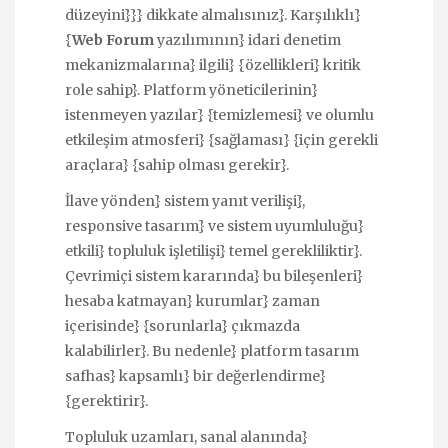
düzeyini}}} dikkate almalısınız}. Karşılıklı}
{
Web Forum
yazılımının} idari denetim
mekanizmalarına} ilgili} {özellikleri} kritik
role sahip}. Platform yöneticilerinin}
istenmeyen yazılar} {temizlemesi} ve olumlu
etkileşim atmosferi} {sağlaması} {için gerekli
araçlara} {sahip olması gerekir}.
İlave yönden} sistem yanıt verilişi},
responsive tasarım} ve sistem uyumluluğu}
etkili} topluluk işletilişi} temel gerekliliktir}.
Çevrimiçi sistem kararında} bu bileşenleri}
hesaba katmayan} kurumlar} zaman
içerisinde} {sorunlarla} çıkmazda
kalabilirler}. Bu nedenle} platform tasarım
safhas} kapsamlı} bir değerlendirme}
{gerektirir}.
Topluluk uzamları, sanal alanında}