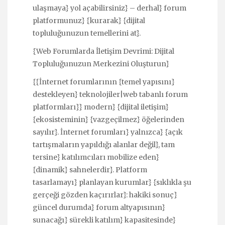
ulaşmaya} yol açabilirsiniz} – derhal} forum
platformunuz} {kurarak} {dijital
topluluğunuzun temellerini at}.
{Web Forumlarda İletişim Devrimi: Dijital
Topluluğunuzun Merkezini Oluşturun}
{{İnternet forumlarının {temel yapısını}
destekleyen} teknolojiler|web tabanlı forum
platformları}} modern} {dijital iletişim}
{ekosisteminin} {vazgeçilmez} öğelerinden
sayılır}. İnternet forumları} yalnızca} {açık
tartışmaların yapıldığı alanlar değil}, tam
tersine} katılımcıları mobilize eden}
{dinamik} sahnelerdir}. Platform
tasarlamayı} planlayan kurumlar} {sıklıkla şu
gerçeği gözden kaçırırlar}: hakiki sonuç}
güncel durumda} forum altyapısının}
sunacağı} sürekli katılım} kapasitesinde}