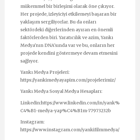
mükemmel bir birleşimi olarak öne çıkıyor.
Her projede, izleyiciyi etkilemeyi başaran bir
yaklaşım sergiliyorlar. Bu da onları
sektördeki diğerlerinden ayıran en önemli
faktörlerden biri. Yaratıcılık ve azim, Yankı
Medya'nın DNA'sında var ve bu, onların her
projede kendini göstermeye devam etmesini
sağlıyor.
Yankı Medya Projeleri:
https://yankimedyayapim.com/projelerimiz/
Yankı Medya Sosyal Medya Hesapları:
Linkedin:
https://www.linkedin.com/in/yank%
C4%B1-medya-yap%C4%B1m-77973232b
Instagram:
https://www.instagram.com/yankifilmmedya/