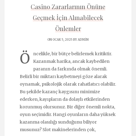
Casino Zararlarının Önüne
Geçmek İçin Alınabilecek
Önlemler
ON OCAK 5, 2025 BY
ADMIN
Ö
ncelikle, bir bütçe belirlemek kritiktir.
Kazanmak harika, ancak kaybedilen
paranın da farkında olmak önemli.
Belirli bir miktarı kaybetmeyi göze alarak
oynamak, psikolojik olarak rahatlatıcı olabilir.
Bu şekilde kazanç kaygısını minimize
ederken, kayıpların da dolaylı etkilerinden
korunmuş olursunuz. Bir diğer önemli nokta,
oyun seçimidir. Hangi oyunların daha yüksek
kazanma olasılığı sunduğunu biliyor
musunuz? Slot makinelerinden çok,