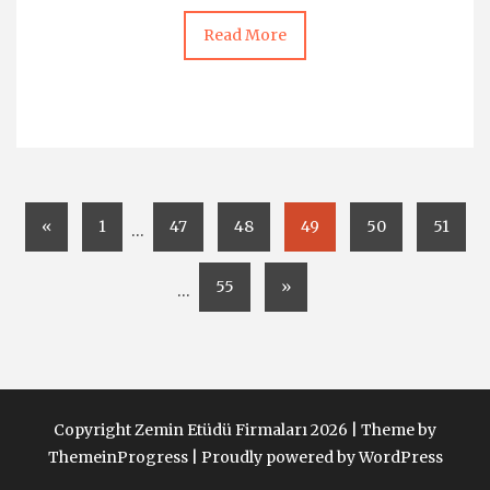
Read More
«
1
47
48
49
50
51
…
55
»
…
Copyright Zemin Etüdü Firmaları 2026 |
Theme by
ThemeinProgress
|
Proudly powered by WordPress